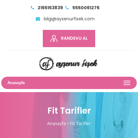
2165153839
5550061276
bilgi@aysenurfisek.com
RANDEVU AL
Anasayfa
Fit Tarifler
Anasayfa
Fit Tarifler